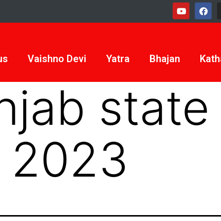
us
Vaishno Devi
Yatra
Bhajan
Kath
jab state 
 2023