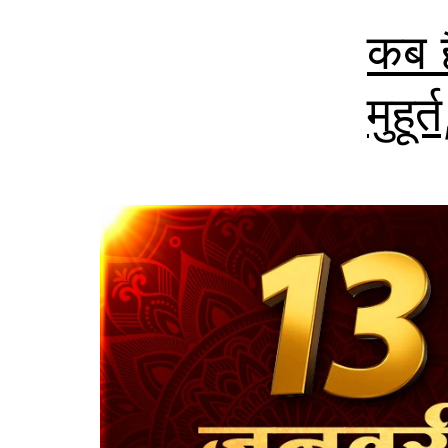
कब ह
मुहूर