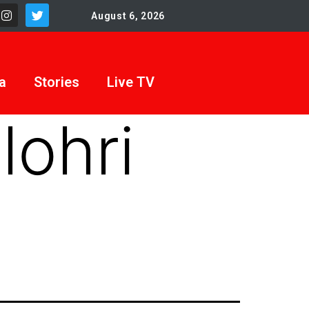
August 6, 2026
a
Stories
Live TV
lohri