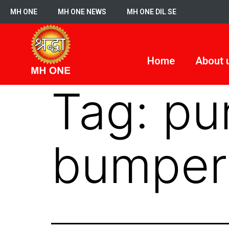
MH ONE
MH ONE NEWS
MH ONE DIL SE
Home
About 
Tag:
pun
bumper