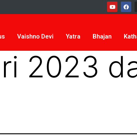
us
Vaishno Devi
Yatra
Bhajan
Kath
hri 2023 da