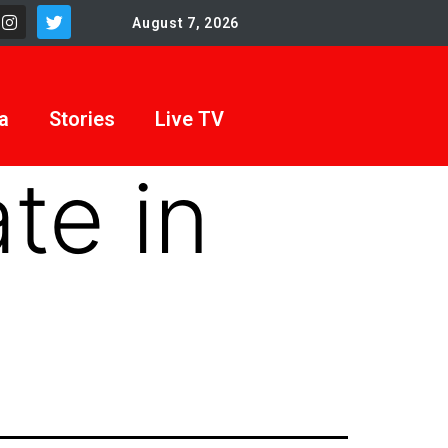
August 7, 2026
a
Stories
Live TV
te in