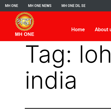
MH ONE
MH ONE NEWS
MH ONE DIL SE
Home
About 
Tag:
lo
india