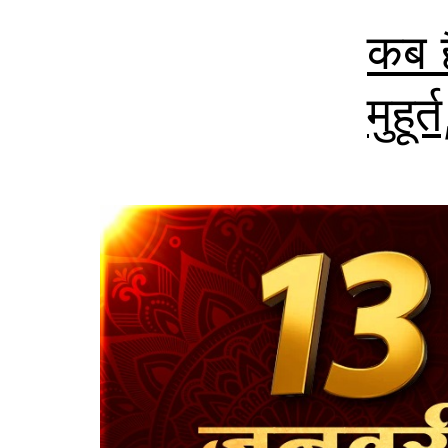
कब ह
मुहूर