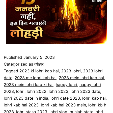
Published
January 5, 2023
Categorized as
त्यौहार
Tagged
2023 ki lohri kab hai
,
2023 lohri
,
2023 lohri
date
,
2023 me lohri kab hai
,
2023 mein lohri kab hai
,
2023 mein lohri kab ki hai
,
happy lohri
,
happy lohri
2023
,
lohri
,
lohri 2022
,
lohri 2023
,
lohri 2023 date
,
lohri 2023 date in india
,
lohri date 2023
,
lohri kab hai
,
lohri kab hai 2023
,
lohri kab hai 2023 mein
,
lohri kb h
2023
,
lohri stash 2023
,
lohri vlog
,
punjab state lohri