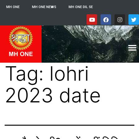
MH ONE
MH ONE NEWS
MH ONE DIL SE
Tag:
lohri
2023 date