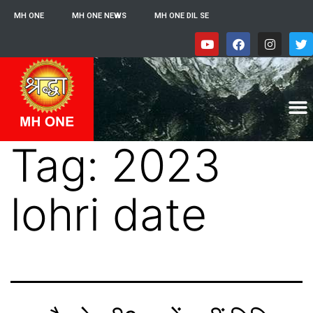
MH ONE
MH ONE NEWS
MH ONE DIL SE
Tag:
2023
lohri date