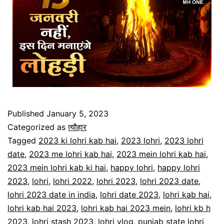
Published
January 5, 2023
Categorized as
त्यौहार
Tagged
2023 ki lohri kab hai
,
2023 lohri
,
2023 lohri
date
,
2023 me lohri kab hai
,
2023 mein lohri kab hai
,
2023 mein lohri kab ki hai
,
happy lohri
,
happy lohri
2023
,
lohri
,
lohri 2022
,
lohri 2023
,
lohri 2023 date
,
lohri 2023 date in india
,
lohri date 2023
,
lohri kab hai
,
lohri kab hai 2023
,
lohri kab hai 2023 mein
,
lohri kb h
2023
,
lohri stash 2023
,
lohri vlog
,
punjab state lohri