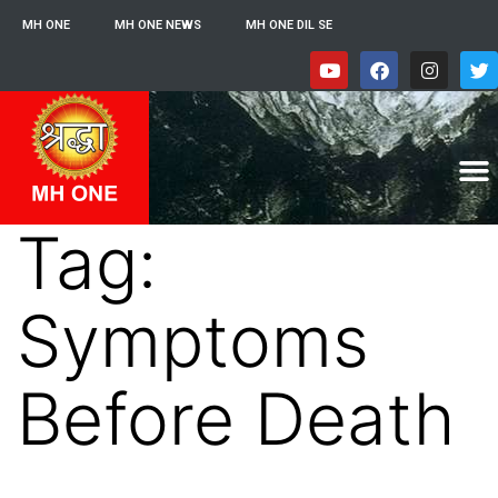
MH ONE
MH ONE NEWS
MH ONE DIL SE
Tag:
Symptoms
Before Death