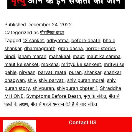
Published
December 24, 2022
Categorized as
पौराणिक कथा
Tagged
12 sanket
,
adhyatma
,
before death
,
bhole
shankar
,
dharmagranth
,
grah dasha
,
horror stories
hindi
,
janam maran
,
mahakaal
,
maut
,
maut ka samna
,
maut ke sanket
,
moksha
,
mrityu ke sankeet
,
mrityu se
pehle
,
nirvaan
,
parvati mata
,
puran
,
shankar
,
shankar
bhagwan
,
shiv
,
shiv parvati
,
shiv puran moral
,
shiv
puran story
,
shivpuran
,
shivpuran chpter 1
,
Shraddha
MH ONE
,
Symptoms Before Death
,
मृत्यु के संकेत
,
मौत से
पहले के लक्षण
,
मौत से पहले यमराज देते हैं ये चार संकेत
Contact US