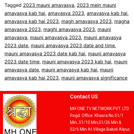
Tagged
2023 mauni amavasya
,
2023 mein mauni
amavasya kab hai
,
amavasya 2023
,
amavasya kab hai
,
amavasya kab hai 2023
,
magh amavasya 2023
,
magha
amavasya 2023
,
maghi amavasya 2023
,
mauni
amavasya
,
mauni amavasya 2023
,
mauni amavasya
2023 date
,
mauni amavasya 2023 date and time
,
mauni amavasya 2023 date kab hai
,
mauni amavasya
2023 date time
,
mauni amavasya 2023 kab hai
,
mauni
amavasya date
,
mauni amavasya kab hai
,
mauni
amavasya kab hai 2023
,
mauni amavasya significance
Contact US
MH ONE TV NETWORK PVT. LTD
Regd. Office: Khasra No.51/1
Min, 51/10 Min,51/26 Min &
52/6 Min At Village Bakoli Alipur,