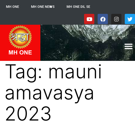
MH ONE
MH ONE NEWS
MH ONE DIL SE
Tag:
mauni
amavasya
2023