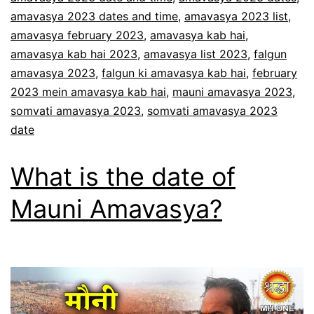
amavasya 2023 dates and time
,
amavasya 2023 list
,
amavasya february 2023
,
amavasya kab hai
,
amavasya kab hai 2023
,
amavasya list 2023
,
falgun
amavasya 2023
,
falgun ki amavasya kab hai
,
february
2023 mein amavasya kab hai
,
mauni amavasya 2023
,
somvati amavasya 2023
,
somvati amavasya 2023
date
What is the date of
Mauni Amavasya?