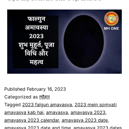
Published
February 16, 2023
Categorized as
त्यौहार
Tagged
2023 falgun amavasya
,
2023 mein somvati
amavasya kab hai
,
amavasya
,
amavasya 2023
,
amavasya 2023 calendar
,
amavasya 2023 date
,
amavasya 2023 date and time
,
amavasya 2023 dates
,