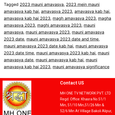
Tagged
2023 mauni amavasya
,
2023 mein mauni
amavasya kab hai
,
amavasya 2023
,
amavasya kab hai
,
amavasya kab hai 2023
,
magh amavasya 2023
,
magha
amavasya 2023
,
maghi amavasya 2023
,
mauni
amavasya
,
mauni amavasya 2023
,
mauni amavasya
2023 date
,
mauni amavasya 2023 date and time
,
mauni amavasya 2023 date kab hai
,
mauni amavasya
2023 date time
,
mauni amavasya 2023 kab hai
,
mauni
amavasya date
,
mauni amavasya kab hai
,
mauni
amavasya kab hai 2023
,
mauni amavasya significance
Contact US
MH ONE TV NETWORK PVT. LTD
Regd. Office: Khasra No.51/1
Min, 51/10 Min,51/26 Min &
52/6 Min At Village Bakoli Alipur,