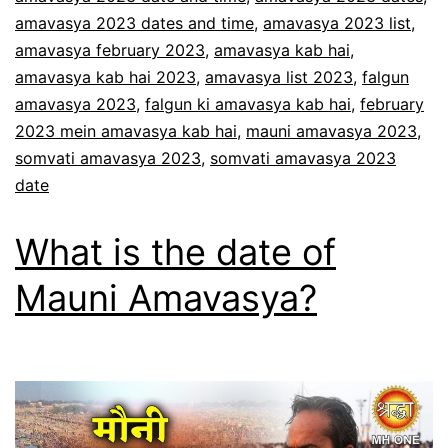
amavasya 2023 dates and time
,
amavasya 2023 list
,
amavasya february 2023
,
amavasya kab hai
,
amavasya kab hai 2023
,
amavasya list 2023
,
falgun
amavasya 2023
,
falgun ki amavasya kab hai
,
february
2023 mein amavasya kab hai
,
mauni amavasya 2023
,
somvati amavasya 2023
,
somvati amavasya 2023
date
What is the date of
Mauni Amavasya?