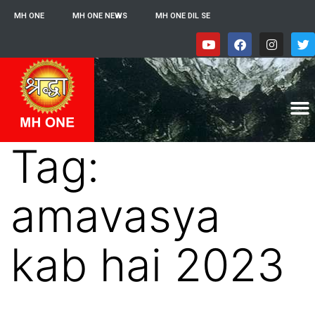
MH ONE
MH ONE NEWS
MH ONE DIL SE
Tag:
amavasya
kab hai 2023