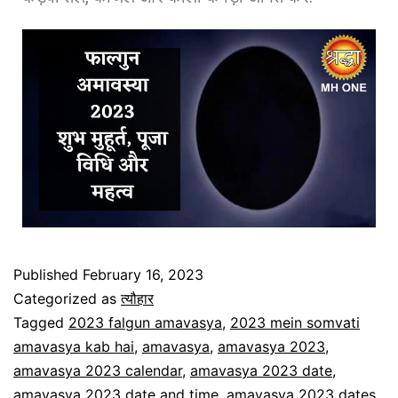
Published
February 16, 2023
Categorized as
त्यौहार
Tagged
2023 falgun amavasya
,
2023 mein somvati
amavasya kab hai
,
amavasya
,
amavasya 2023
,
amavasya 2023 calendar
,
amavasya 2023 date
,
amavasya 2023 date and time
,
amavasya 2023 dates
,