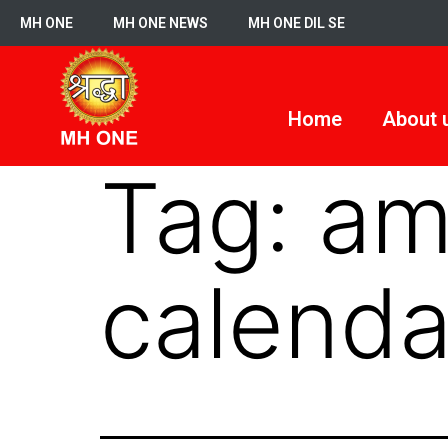
MH ONE
MH ONE NEWS
MH ONE DIL SE
Home
About 
Tag:
am
calenda