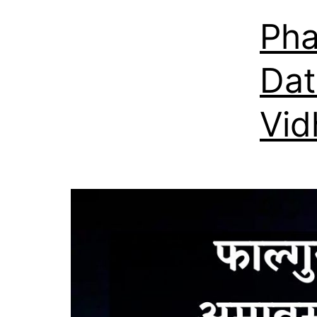
Pha
Dat
Vid