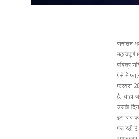
सनातन धर्म
महत्वपूर्ण
पवित्र नदि
ऐसे में फा
फरवरी 20
है.. कहा 
उसके दिन क
इस बार फा
पड़ रही ह
अमावस्या 