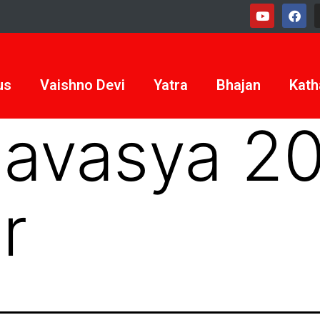
us
Vaishno Devi
Yatra
Bhajan
Kath
avasya 2
r