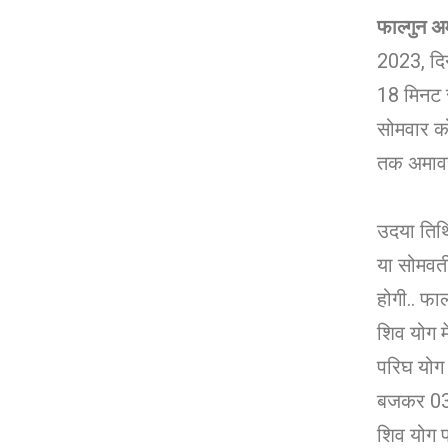
फाल्गुन अम
2023, दि
18 मिनट 
सोमवार क
तक अमावस्
उदया तिथि
या सोमवत
होगी.. फा
शिव योग म
परिघ योग 
बजकर 03 
शिव योग प्