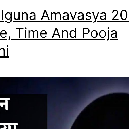
lguna Amavasya 2
e, Time And Pooja
hi