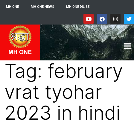
MH ONE
MH ONE NEWS
MH ONE DIL SE
Tag:
february
vrat tyohar
2023 in hindi