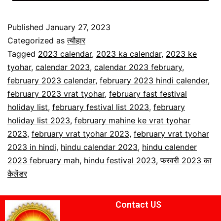
Published
January 27, 2023
Categorized as
त्यौहार
Tagged
2023 calendar
,
2023 ka calendar
,
2023 ke
tyohar
,
calendar 2023
,
calendar 2023 february
,
february 2023 calendar
,
february 2023 hindi calender
,
february 2023 vrat tyohar
,
february fast festival
holiday list
,
february festival list 2023
,
february
holiday list 2023
,
february mahine ke vrat tyohar
2023
,
february vrat tyohar 2023
,
february vrat tyohar
2023 in hindi
,
hindu calendar 2023
,
hindu calender
2023 february mah
,
hindu festival 2023
,
फरवरी 2023 का
कैलेंडर
Contact US