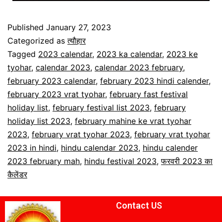
Published
January 27, 2023
Categorized as
त्यौहार
Tagged
2023 calendar
,
2023 ka calendar
,
2023 ke
tyohar
,
calendar 2023
,
calendar 2023 february
,
february 2023 calendar
,
february 2023 hindi calender
,
february 2023 vrat tyohar
,
february fast festival
holiday list
,
february festival list 2023
,
february
holiday list 2023
,
february mahine ke vrat tyohar
2023
,
february vrat tyohar 2023
,
february vrat tyohar
2023 in hindi
,
hindu calendar 2023
,
hindu calender
2023 february mah
,
hindu festival 2023
,
फरवरी 2023 का
कैलेंडर
Contact US