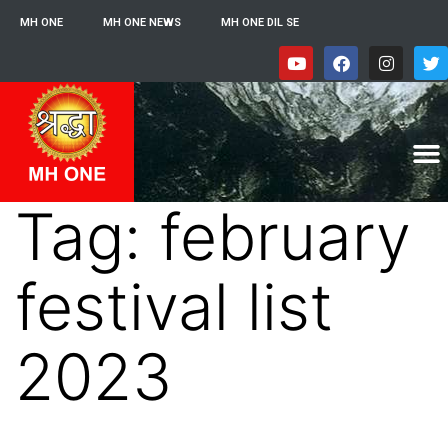
MH ONE
MH ONE NEWS
MH ONE DIL SE
Tag:
february
festival list
2023