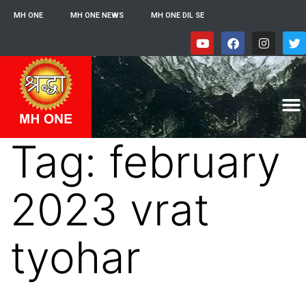
MH ONE
MH ONE NEWS
MH ONE DIL SE
Tag:
february
2023 vrat
tyohar