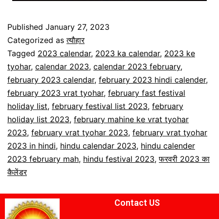
Published
January 27, 2023
Categorized as
त्यौहार
Tagged
2023 calendar
,
2023 ka calendar
,
2023 ke
tyohar
,
calendar 2023
,
calendar 2023 february
,
february 2023 calendar
,
february 2023 hindi calender
,
february 2023 vrat tyohar
,
february fast festival
holiday list
,
february festival list 2023
,
february
holiday list 2023
,
february mahine ke vrat tyohar
2023
,
february vrat tyohar 2023
,
february vrat tyohar
2023 in hindi
,
hindu calendar 2023
,
hindu calender
2023 february mah
,
hindu festival 2023
,
फरवरी 2023 का
कैलेंडर
Contact US