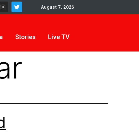
August 7, 2026
a
Stories
Live TV
ar
d