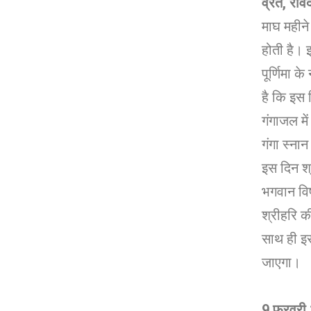
व्रत, रवि
माघ महीने
होती है। 
पूर्णिमा क
है कि इस द
गंगाजल मे
गंगा स्‍ना
इस दिन श्
भगवान विष
श्रीहरि क
साथ ही इ
जाएगा।
9 फरवरी 2