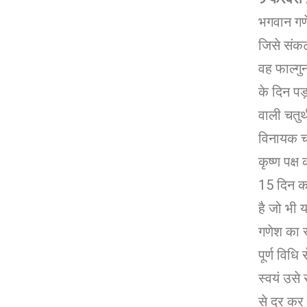
भगवान गणे
जिसे संकट
वह फाल्गुन
के दिन पड़ 
वाली चतुर्
विनायक चतु
कृष्ण पक्ष
15 दिन क
है जो भी 
गणेश का 
पूर्ण विध
स्वयं उसे 
से दूर कर द