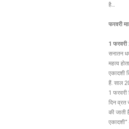
है…
फरवरी माह
1 फरवरी 
सनातन धर
महत्व होता
एकादशी त
हैं. साल 
1 फरवरी 
दिन व्रत 
की जाती ह
एकादशी” औ