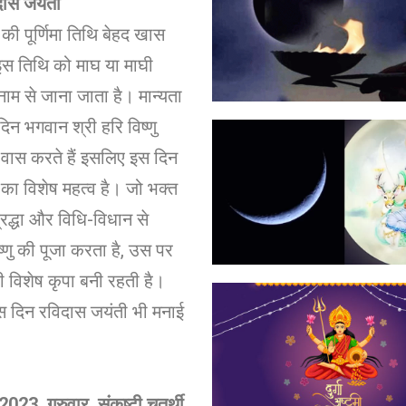
दास जयंती
 की पूर्णिमा तिथि बेहद खास
इस तिथि को माघ या माघी
े नाम से जाना जाता है। मान्‍यता
िन भगवान श्री हर‍ि विष्‍णु
ं वास करते हैं इसलिए इस दिन
न का विशेष महत्‍व है। जो भक्त
रद्धा और विधि-विधान से
्णु की पूजा करता है, उस पर
ी विशेष कृपा बनी रहती है।
स दिन रविदास जयंती भी मनाई
023, गुरुवार, संकष्टी चतुर्थी