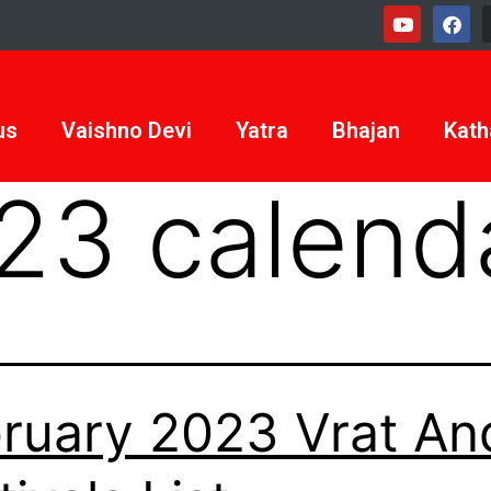
us
Vaishno Devi
Yatra
Bhajan
Kath
23 calend
ruary 2023 Vrat An