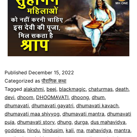
Published
December 15, 2022
Categorized as
पौराणिक कथा
Tagged
alakshmi
,
beej
,
blackmagic
,
chaturmas
,
death
,
devi
,
dhoom
,
DHOOMAVATI
,
dhoong
,
dhum
,
dhumavati
,
dhumavati gayatri
,
dhumavati kavach
,
dhumavati maa shivyog
,
dhumavati mantra
,
dhumavati
puja
,
dhumavati story
,
dhung
,
durga
,
dus mahavidya
,
goddess
,
hindu
,
hindusim
,
kali
,
ma
,
mahavidya
,
mantra
,