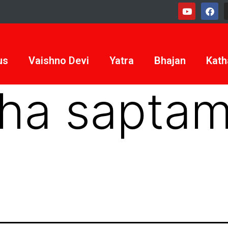
us
Vaishno Devi
Yatra
Bhajan
Kath
tha saptam