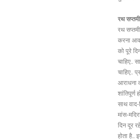
रथ सप्तमी
रथ सप्तम
करना आवश
को पूरे द
चाहिए.. 
चाहिए.. प
आराधना क
शांतिपूर्ण
साथ वाद-व
मांस-मदि
दिन दूर रह
होता है..