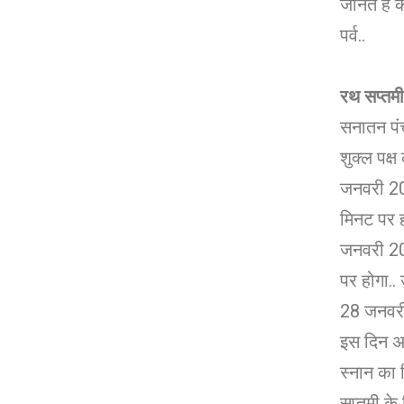
जानते हैं
पर्व..
रथ सप्तमी प
सनातन पंच
शुक्ल पक्
जनवरी 20
मिनट पर ह
जनवरी 20
पर होगा..
28 जनवरी
इस दिन अर
स्नान का 
सप्तमी के दि