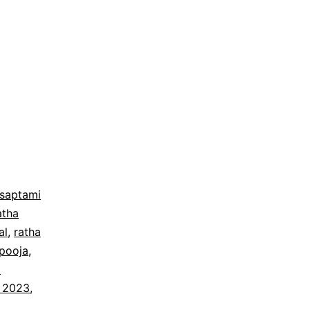
 saptami
atha
al
,
ratha
 pooja
,
a
 2023
,