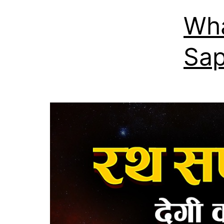
Wha
Sap