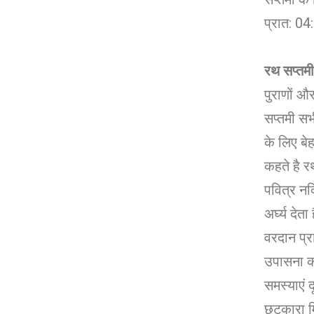
प्रात: 04
रथ सप्तमी
पुराणों और
सप्तमी सभ
के लिए बेह
कहते है र
पवित्र नदि
अर्घ्य देत
वरदान प्राप
उपासना कर
समस्याएं द
छुटकारा म