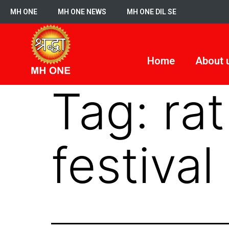
MH ONE
MH ONE NEWS
MH ONE DIL SE
Home
About 
Tag:
ra
festival