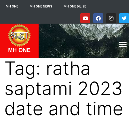
MH ONE
MH ONE NEWS
MH ONE DIL SE
Tag:
ratha
saptami 2023
date and time