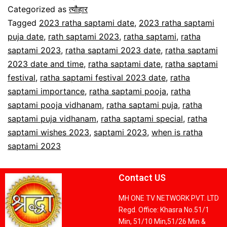
Categorized as
त्यौहार
Tagged
2023 ratha saptami date
,
2023 ratha saptami
puja date
,
rath saptami 2023
,
ratha saptami
,
ratha
saptami 2023
,
ratha saptami 2023 date
,
ratha saptami
2023 date and time
,
ratha saptami date
,
ratha saptami
festival
,
ratha saptami festival 2023 date
,
ratha
saptami importance
,
ratha saptami pooja
,
ratha
saptami pooja vidhanam
,
ratha saptami puja
,
ratha
saptami puja vidhanam
,
ratha saptami special
,
ratha
saptami wishes 2023
,
saptami 2023
,
when is ratha
saptami 2023
Contact US
MH ONE TV NETWORK PVT. LTD
Regd. Office: Khasra No.51/1
Min, 51/10 Min,51/26 Min &