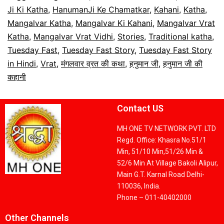
Ji Ki Katha
,
HanumanJi Ke Chamatkar
,
Kahani
,
Katha
,
Mangalvar Katha
,
Mangalvar Ki Kahani
,
Mangalvar Vrat
Katha
,
Mangalvar Vrat Vidhi
,
Stories
,
Traditional katha
,
Tuesday Fast
,
Tuesday Fast Story
,
Tuesday Fast Story
in Hindi
,
Vrat
,
मंगलवार व्रत की कथा
,
हनुमान जी
,
हनुमान जी की
कहानी
Contact US
MH ONE TV NETWORK PVT. LTD
Regd. Office: Khasra No.51/1
Min, 51/10 Min,51/26 Min &
52/6 Min At Village Bakoli Alipur,
Main G.T. Karnal Road Delhi-
110036, India.
Phone – 011-40402000
Other Channels