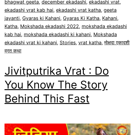
bhagwat geeta
,
december ekadashi
,
ekadashi vrat
,
ekadashi vrat kab hai
,
ekadashi vrat katha
,
geeta
jayanti
,
Gyaras ki Kahani
,
Gyaras Ki Katha
,
Kahani
,
Katha
,
Mokshada ekadashi 2022
,
mokshada ekadashi
kab hai
,
mokshada ekadashi ki kahani
,
Mokshada
ekadashi vrat ki kahani
,
Stories
,
vrat katha
,
मोक्षदा एकादशी
व्रत कथा
Jivitputrika Vrat : Do
You Know The Story
Behind This Fast