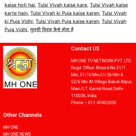
kaise hoti hai
,
Tulsi Vivah kaise kare
,
Tulsi Vivah kaise
karte hain
,
Tulsi Vivah ki Puja kaise karen
,
Tulsi Vivah
ki Puja Vidhi
,
Tulsi Vivah Puja kaise karen
,
Tulsi Vivah
Puja Vidhi
,
तुलसी विवाह कैसे होता है
Contact US
MH ONE TV NETWORK PVT. LTD
Regd. Office: Khasra No.51/1
Min, 51/10 Min,51/26 Min &
52/6 Min At Village Bakoli Alipur,
Main G.T. Karnal Road Delhi-
110036, India.
Phone – 011-40402000
Other Channels
MH ONE
MH ONE NEWS