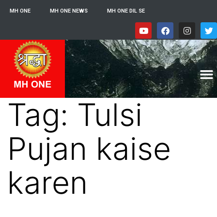
MH ONE
MH ONE NEWS
MH ONE DIL SE
Tag:
Tulsi
Pujan kaise
karen