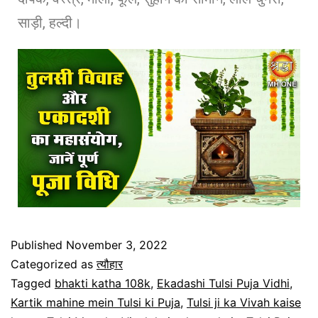
साड़ी, हल्दी।
Published
November 3, 2022
Categorized as
त्यौहार
Tagged
bhakti katha 108k
,
Ekadashi Tulsi Puja Vidhi
,
Kartik mahine mein Tulsi ki Puja
,
Tulsi ji ka Vivah kaise