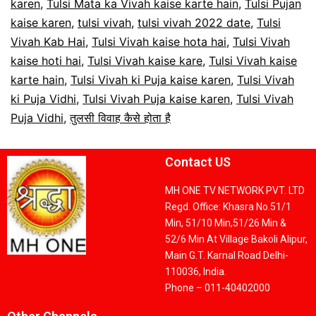
karen
,
Tulsi Mata ka Vivah kaise karte hain
,
Tulsi Pujan
kaise karen
,
tulsi vivah
,
tulsi vivah 2022 date
,
Tulsi
Vivah Kab Hai
,
Tulsi Vivah kaise hota hai
,
Tulsi Vivah
kaise hoti hai
,
Tulsi Vivah kaise kare
,
Tulsi Vivah kaise
karte hain
,
Tulsi Vivah ki Puja kaise karen
,
Tulsi Vivah
ki Puja Vidhi
,
Tulsi Vivah Puja kaise karen
,
Tulsi Vivah
Puja Vidhi
,
तुलसी विवाह कैसे होता है
Contact US
MH ONE TV NETWORK PVT. LTD
Regd. Office: Khasra No.51/1
Min, 51/10 Min,51/26 Min &
52/6 Min At Village Bakoli Alipur,
Main G.T. Karnal Road Delhi-
110036, India.
Phone – 011-40402000