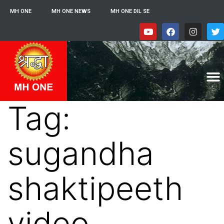
MH ONE
MH ONE NEWS
MH ONE DIL SE
Tag:
sugandha
shaktipeeth
video