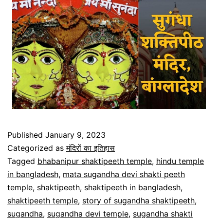
Published
January 9, 2023
Categorized as
मंदिरों का इतिहास
Tagged
bhabanipur shaktipeeth temple
,
hindu temple
in bangladesh
,
mata sugandha devi shakti peeth
temple
,
shaktipeeth
,
shaktipeeth in bangladesh
,
shaktipeeth temple
,
story of sugandha shaktipeeth
,
sugandha
,
sugandha devi temple
,
sugandha shakti