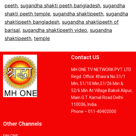
peeth
,
sugandha shakti peeth bangladesh
,
sugandha
shakti peeth temple
,
sugandha shaktipeeth
,
sugandha
shaktipeeth bangladesh
,
sugandha shaktipeeth of
barisal
,
sugandha shaktipeeth video
,
sugandna
shaktipeeth
,
temple
Contact US
MH ONE TV NETWORK PVT. LTD
Regd. Office: Khasra No.51/1
Min, 51/10 Min,51/26 Min &
52/6 Min At Village Bakoli Alipur,
Main G.T. Karnal Road Delhi-
110036, India.
Phone – 011-40402000
Other Channels