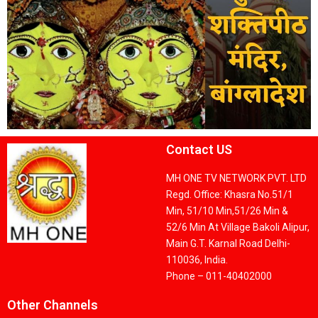
Contact US
MH ONE TV NETWORK PVT. LTD
Regd. Office: Khasra No.51/1
Min, 51/10 Min,51/26 Min &
52/6 Min At Village Bakoli Alipur,
Main G.T. Karnal Road Delhi-
110036, India.
Phone – 011-40402000
Other Channels