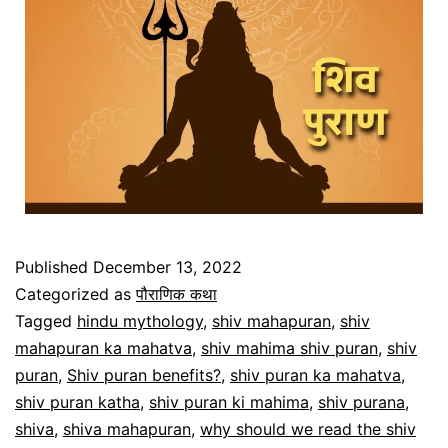
Published
December 13, 2022
Categorized as
पौराणिक कथा
Tagged
hindu mythology
,
shiv mahapuran
,
shiv
mahapuran ka mahatva
,
shiv mahima shiv puran
,
shiv
puran
,
Shiv puran benefits?
,
shiv puran ka mahatva
,
shiv puran katha
,
shiv puran ki mahima
,
shiv purana
,
shiva
,
shiva mahapuran
,
why should we read the shiv