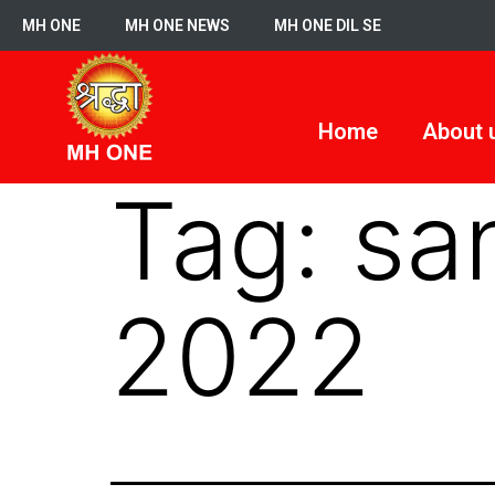
MH ONE
MH ONE NEWS
MH ONE DIL SE
Home
About 
Tag:
sa
2022