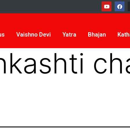
us
Vaishno Devi
Yatra
Bhajan
Kath
nkashti ch