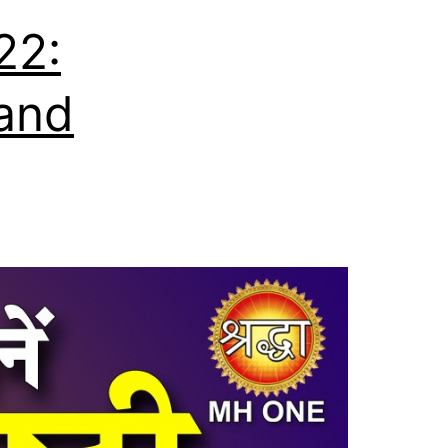
22:
 and