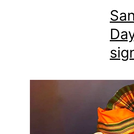
San
Day
sig