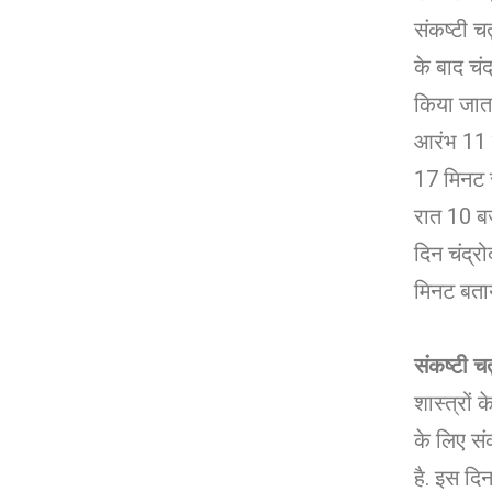
संकष्टी चत
के बाद चं
किया जाता 
आरंभ 11
17 मिनट 
रात 10 ब
दिन चंद्
मिनट बताय
संकष्टी चत
शास्त्रों
के लिए सं
है. इस दि