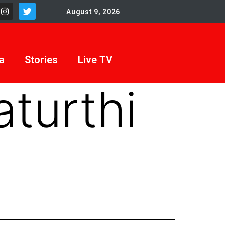
August 9, 2026
a
Stories
Live TV
aturthi