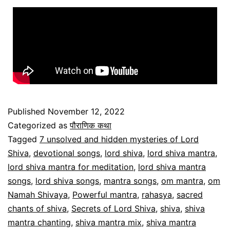
Published
November 12, 2022
Categorized as
पौराणिक कथा
Tagged
7 unsolved and hidden mysteries of Lord
Shiva
,
devotional songs
,
lord shiva
,
lord shiva mantra
,
lord shiva mantra for meditation
,
lord shiva mantra
songs
,
lord shiva songs
,
mantra songs
,
om mantra
,
om
Namah Shivaya
,
Powerful mantra
,
rahasya
,
sacred
chants of shiva
,
Secrets of Lord Shiva
,
shiva
,
shiva
mantra chanting
,
shiva mantra mix
,
shiva mantra