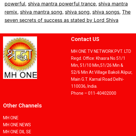
powerful
,
shiva mantra powerful trance
,
shiva mantra
remix
,
shiva mantra song
,
shiva song
,
shiva songs
,
The
seven secrets of success as stated by Lord Shiva
Contact US
MH ONE TV NETWORK PVT. LTD
Regd. Office: Khasra No.51/1
Min, 51/10 Min,51/26 Min &
52/6 Min At Village Bakoli Alipur,
Main G.T. Karnal Road Delhi-
110036, India.
Phone – 011-40402000
Other Channels
MH ONE
MH ONE NEWS
MH ONE DIL SE