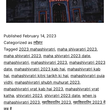
Published
February 14, 2023
Categorized as
त्यौहार
Tagged
2023 mahashivratri
,
maha shivaratri 2023
,
maha shivratri 2023
,
maha shivratri 2023 date
,
mahashivratri
,
mahashivratri 2023
,
mahashivratri 2023
date
,
mahashivratri 2023 kab hai
,
mahashivratri kab
hai
,
mahashivratri kitni tarikh ki hai
,
mahashivratri puja
vidhi
,
mahashivratri shubh muhurat 2023
,
mahashivratri vrat kab hai 2023
,
mahashivratri vrat
katha
,
shivratri 2023
,
shivratri 2023 date
,
when is
mahashivratri 2023
,
महाशिवरात्रि 2023
,
महाशिवरात्रि 2023 में
कब है