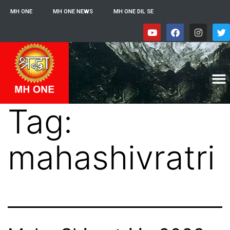
MH ONE
MH ONE NEWS
MH ONE DIL SE
Tag:
mahashivratri