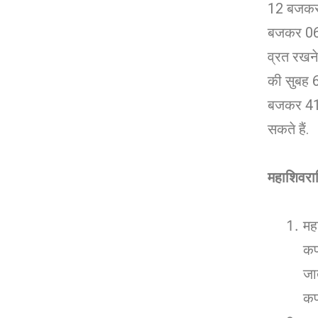
12 बजकर 
बजकर 06 म
व्रत रखन
की सुबह 
बजकर 41
सकते हैं.
महाशिवरात्
मह
कप
जा
कप