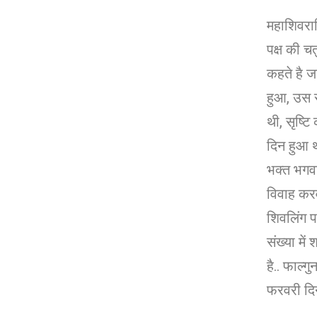
महाशिवरात्
पक्ष की चत
कहते है ज
हुआ, उस स
थी, सृष्टि
दिन हुआ थ
भक्त भगवा
विवाह करवा
शिवलिंग 
संख्या में
है.. फाल्ग
फरवरी दि