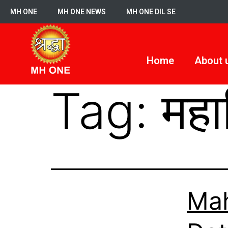
MH ONE
MH ONE NEWS
MH ONE DIL SE
Home
About 
Tag:
महा
Mah