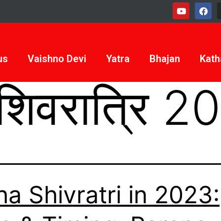
us
Vaishno Devi
Yatra
Bhajan
Kath
शिवरात्रि 2
a Shivratri in 2023: