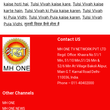
kaise hoti hai
,
Tulsi Vivah kaise kare
,
Tulsi Vivah kaise
karte hain
,
Tulsi Vivah ki Puja kaise karen
,
Tulsi Vivah
ki Puja Vidhi
,
Tulsi Vivah Puja kaise karen
,
Tulsi Vivah
Puja Vidhi
,
तुलसी विवाह कैसे होता है
Contact US
MH ONE TV NETWORK PVT. LTD
Regd. Office: Khasra No.51/1
Min, 51/10 Min,51/26 Min &
52/6 Min At Village Bakoli Alipur,
Main G.T. Karnal Road Delhi-
110036, India.
Phone – 011-40402000
Other Channels
MH ONE
MH ONE NEWS