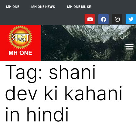
MH ONE
MH ONE NEWS
MH ONE DIL SE
Tag:
shani
dev ki kahani
in hindi