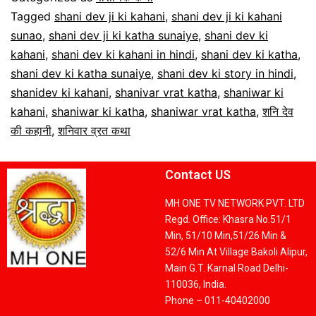
Tagged
shani dev ji ki kahani
,
shani dev ji ki kahani
sunao
,
shani dev ji ki katha sunaiye
,
shani dev ki
kahani
,
shani dev ki kahani in hindi
,
shani dev ki katha
,
shani dev ki katha sunaiye
,
shani dev ki story in hindi
,
shanidev ki kahani
,
shanivar vrat katha
,
shaniwar ki
kahani
,
shaniwar ki katha
,
shaniwar vrat katha
,
शनि देव
की कहानी
,
शनिवार व्रत कथा
Contact US
MH ONE TV NETWORK PVT. LTD
Regd. Office: Khasra No.51/1
Min, 51/10 Min,51/26 Min &
52/6 Min At Village Bakoli Alipur,
Main G.T. Karnal Road Delhi-
110036, India.
Phone – 011-40402000