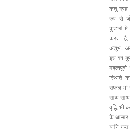
केतु ग्रह
रुप से ज
कुंडली मे
करता है,
अशुभ.. अ
इस वर्ष गु
महत्वपूर
स्थिति क
सफल भी हो
साथ-साथ ये
वृद्धि भी क
के आसार हो
यानि गुप्त