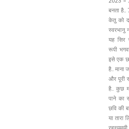
2023 = 
बनता है..
केतु को दर
स्वरभानु 
यह सिर स
रूपी भगव
इसे एक छ
है.. माना
और पूरी स
है.. कुछ म
पाने का 
छवि की बा
या तारा लि
रहस्यमयी