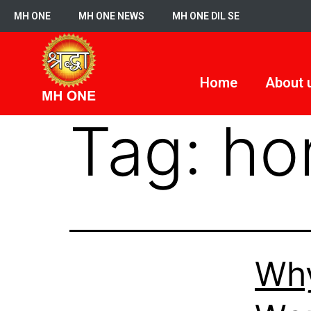
MH ONE
MH ONE NEWS
MH ONE DIL SE
Home
About 
Tag:
ho
Why