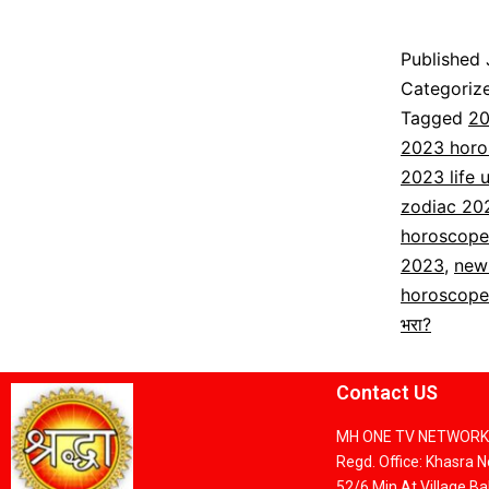
Published
Categoriz
Tagged
2
2023 horo
2023 life 
zodiac 20
horoscope
2023
,
new
horoscope
भरा?
Contact US
MH ONE TV NETWORK 
Regd. Office: Khasra 
52/6 Min At Village Bak