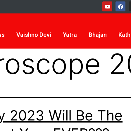
us
Vaishno Devi
Yatra
Bhajan
Kath
roscope 
 2023 Will Be The