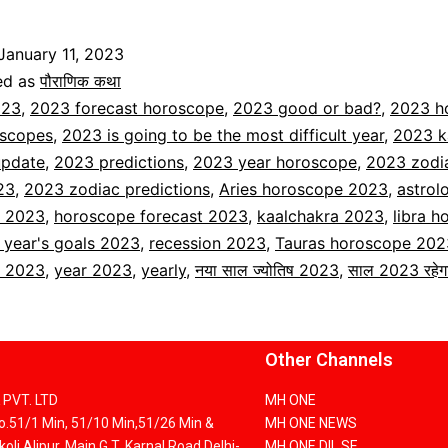
January 11, 2023
ed as
पौराणिक कथा
023
,
2023 forecast horoscope
,
2023 good or bad?
,
2023 h
scopes
,
2023 is going to be the most difficult year
,
2023 ka
update
,
2023 predictions
,
2023 year horoscope
,
2023 zodi
23
,
2023 zodiac predictions
,
Aries horoscope 2023
,
astrol
 2023
,
horoscope forecast 2023
,
kaalchakra 2023
,
libra 
 year's goals 2023
,
recession 2023
,
Tauras horoscope 202
 2023
,
year 2023
,
yearly
,
नया साल ज्योतिष 2023
,
साल 2023 रहेगा 
Other Channels
PVT. LTD
MH ONE
No.51/1 Min, 51/10 Min,51/26 Min &
MH ONE NEWS
oli Alipur, Main G.T. Karnal Road Delhi-
MH ONE DIL SE