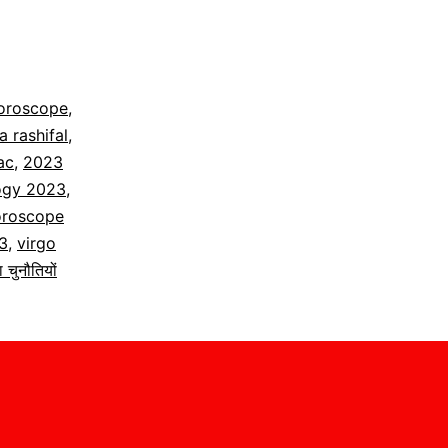
oroscope
,
 rashifal
,
ac
,
2023
ogy 2023
,
horoscope
3
,
virgo
चुनौतियों