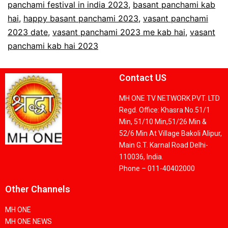
panchami festival in india 2023
,
basant panchami kab
hai
,
happy basant panchami 2023
,
vasant panchami
2023 date
,
vasant panchami 2023 me kab hai
,
vasant
panchami kab hai 2023
Contact US
MH ONE TV NETWORK PVT. LTD
Regd. Office: Khasra No.51/1
Min, 51/10 Min,51/26 Min &
52/6 Min At Village Bakoli Alipur,
Main G.T. Karnal Road Delhi-
110036, India.
Phone – 011-40402000
Other Channels
MH ONE
MH ONE NEWS