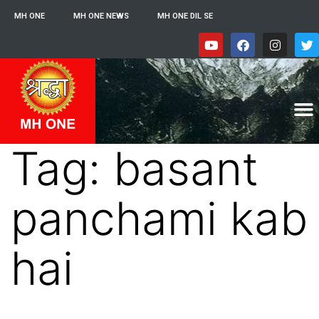
MH ONE
MH ONE NEWS
MH ONE DIL SE
Tag:
basant
panchami kab
hai