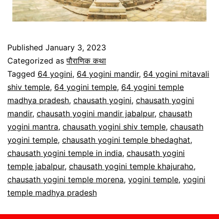
Published
January 3, 2023
Categorized as
पौराणिक कथा
Tagged
64 yogini
,
64 yogini mandir
,
64 yogini mitavali
shiv temple
,
64 yogini temple
,
64 yogini temple
madhya pradesh
,
chausath yogini
,
chausath yogini
mandir
,
chausath yogini mandir jabalpur
,
chausath
yogini mantra
,
chausath yogini shiv temple
,
chausath
yogini temple
,
chausath yogini temple bhedaghat
,
chausath yogini temple in india
,
chausath yogini
temple jabalpur
,
chausath yogini temple khajuraho
,
chausath yogini temple morena
,
yogini temple
,
yogini
temple madhya pradesh