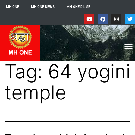
MH ONE
MH ONE NEWS
MH ONE DIL SE
Tag:
64 yogini
temple