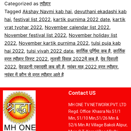
Categorized as
त्यौहार
Tagged
Akshay Navmi kab hai
,
devuthani ekadashi kab
hai
,
festival list 2022
,
kartik purnima 2022 date
,
kartik
vrat tyohar 2022
,
November calendar list 2022
,
November festival list 2022
,
November holiday list
2022
,
November kartik purnima 2022
,
tulsi puja kab
hai 2022
,
tulsi vivah 2022 date
,
कार्तिक पूर्णिमा कब है
,
कार्तिक
व्रत त्यौहार लिस्ट 2022
,
तुलसी विवाह 2022में कब है
,
देव दिवाली
2022
,
देवउठनी एकादशी कब की है
,
नवंबर माह 2022 व्रत त्यौहार
,
नवंबर में कौन से व्रत त्यौहार आते है
Contact US
MH ONE TV NETWORK PVT. LTD
Regd. Office: Khasra No.51/1
Min, 51/10 Min,51/26 Min &
52/6 Min At Village Bakoli Alipur,