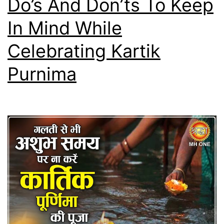
Do’s And Don’ts To Keep
In Mind While
Celebrating Kartik
Purnima